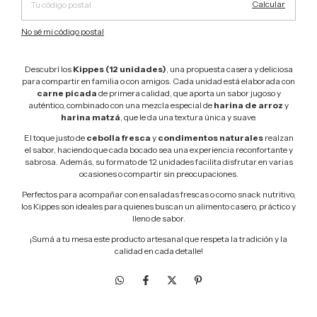
Calcular
No sé mi código postal
Descubrí los
Kippes (12 unidades)
, una propuesta casera y deliciosa
para compartir en familia o con amigos. Cada unidad está elaborada con
carne picada
de primera calidad, que aporta un sabor jugoso y
auténtico, combinado con una mezcla especial de
harina de arroz
y
harina matzá
, que le da una textura única y suave.
El toque justo de
cebolla fresca
y
condimentos naturales
realzan
el sabor, haciendo que cada bocado sea una experiencia reconfortante y
sabrosa. Además, su formato de 12 unidades facilita disfrutar en varias
ocasiones o compartir sin preocupaciones.
Perfectos para acompañar con ensaladas frescas o como snack nutritivo,
los Kippes son ideales para quienes buscan un alimento casero, práctico y
lleno de sabor.
¡Sumá a tu mesa este producto artesanal que respeta la tradición y la
calidad en cada detalle!