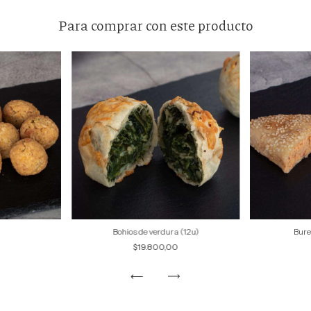
Para comprar con este producto
)
Bohios de verdura (12u)
Bure
$19.800,00