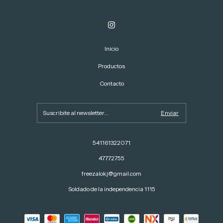
Inicio
Productos
Contacto
541161322071
47772755
freezalokj@gmail.com
Soldado de la independencia 1115